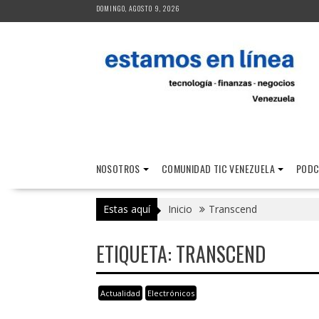
Saltar
DOMINGO, AGOSTO 9, 2026
al
contenido
NOSOTROS
COMUNIDAD TIC VENEZUELA
PODC
Estas aquí
Inicio
Transcend
ETIQUETA:
TRANSCEND
Actualidad
Electrónicos