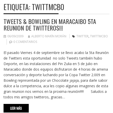
ETIQUETA:
TWITTMCBO
TWEETS & BOWLING EN MARACAIBO 5TA
REUNION DE TWITTEROS!!!
06/09/2009
ALBERTO MARÍN MORÁN
TWITTER
,
TWITTMCBO
0 COMENTARIOS
El pasado Viernes 4 de septiembre se llevo acabo la 5ta Reunión
de Twitters esta oportunidad no solo Tweets también hubo
Deporte, en las instalaciones del Pin Zulia en 5 de Julio en
Maracaibo donde dos equipos disfrutaron de 4 horas de amena
conversación y deporte luchando por la Copa Twitter 2.009 en
Bowling representada por un Chocolate jajaja, para darle sabor
dulce a la competencia, aca les copio algunas imagenes de esta
gran reunion nos vemos en la proxima reunión!!!!! Saludos a
todos mis amigos twitteros, gracias…
LEER MÁS