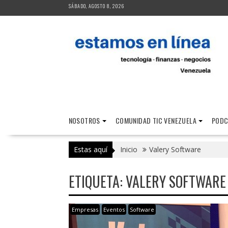
Saltar
SÁBADO, AGOSTO 8, 2026
al
contenido
NOSOTROS
COMUNIDAD TIC VENEZUELA
PODC
Estas aquí
Inicio
Valery Software
ETIQUETA:
VALERY SOFTWARE
Empresas
Eventos
Software