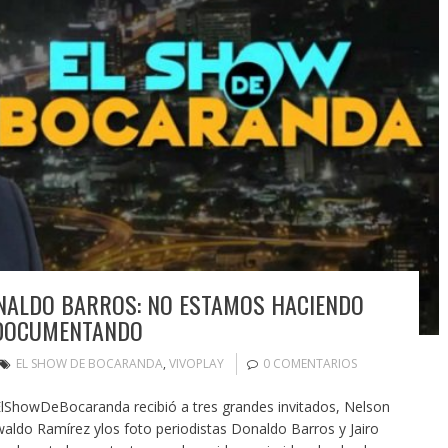
NALDO BARROS: NO ESTAMOS HACIENDO
 DOCUMENTANDO
EL SHOW DE BOCARANDA
,
VIVOPLAY
0 COMENTARIOS
lShowDeBocaranda recibió a tres grandes invitados, Nelson
aldo Ramírez ylos foto periodistas Donaldo Barros y Jairo