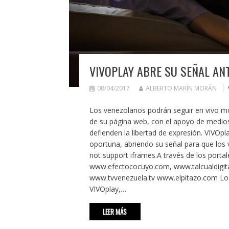
VIVOPLAY ABRE SU SEÑAL AN
08/04/2017
ALBERTO MARÍN MORÁN
Los venezolanos podrán seguir en vivo mov
de su página web, con el apoyo de medios
defienden la libertad de expresión. VIVOp
oportuna, abriendo su señal para que los
not support iframes.A través de los port
www.efectococuyo.com, www.talcualdigi
www.tvvenezuela.tv www.elpitazo.com Los 
VIVOplay,…
LEER MÁS