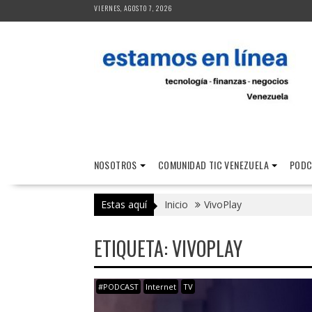
Saltar
VIERNES, AGOSTO 7, 2026
al
contenido
NOSOTROS
COMUNIDAD TIC VENEZUELA
PODC
Estas aquí
Inicio
VivoPlay
ETIQUETA:
VIVOPLAY
#PODCAST
Internet
TV