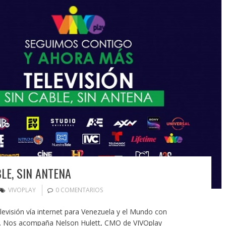
LE, SIN ANTENA
VIVOPLAY
0 COMENTARIOS
evisión vía internet para Venezuela y el Mundo con
es. Nos acompaña Nelson Hulett, CMO de VIVOplay