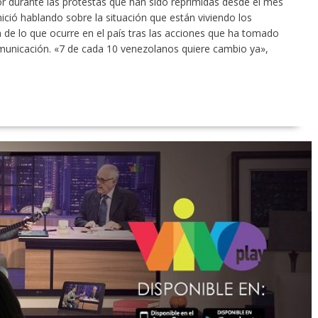
 durante las protestas que han sido reprimidas desde el mes
nició hablando sobre la situación que están viviendo los
de lo que ocurre en el país tras las acciones que ha tomado
omunicación. «7 de cada 10 venezolanos quiere cambio ya»,