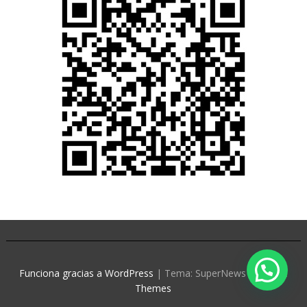
Funciona gracias a WordPress
|
Tema: SuperNews de
Acme
Themes