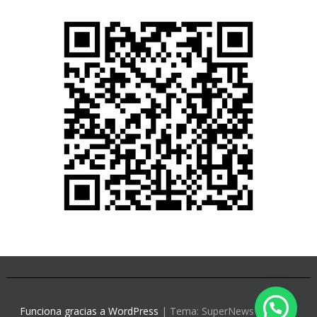
Funciona gracias a WordPress
|
Tema: SuperNews de
Acme