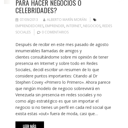
PARA HACER NEGOCIOS O
CELEBRIDADES?
07/09/2013
ALBERTO MARÍN MORÁN
EMPRENDEDORES
,
EMPRENDER
,
INTERNET
,
NEGOCIOS
,
REDES
SOCIALES
0 COMENTARIOS
Después de recibir en este mes pasado de agosto
innumerables llamadas de amigos y
clientes consultándome sobre mi opinión de tener
presencia en Internet y sobre todo en Redes
Sociales, decidí escribir un resumen de lo que
considere puntos importantes: Citando al Dr
Stephen Covey «Primero lo Primero». Ahora parece
que ningún modelo de negocio sobrevivirá en
Venezuela sin presencia en redes sociales y no
como algo estratégico es que sin importar el
negocio si no tienes un perfil en cada red social que
exista estas «out» fuera de moda, casi que…
LEER MÁS