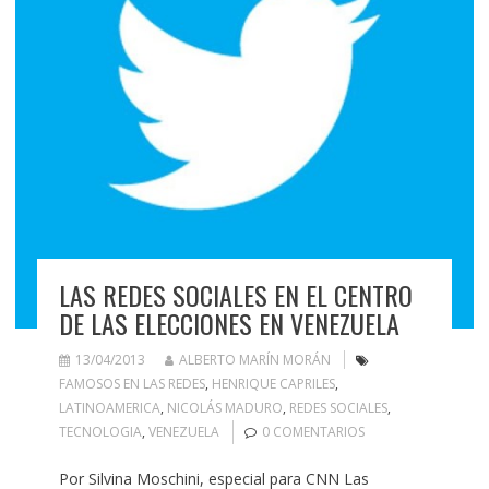
LAS REDES SOCIALES EN EL CENTRO
DE LAS ELECCIONES EN VENEZUELA
13/04/2013
ALBERTO MARÍN MORÁN
FAMOSOS EN LAS REDES
,
HENRIQUE CAPRILES
,
LATINOAMERICA
,
NICOLÁS MADURO
,
REDES SOCIALES
,
TECNOLOGIA
,
VENEZUELA
0 COMENTARIOS
Por Silvina Moschini, especial para CNN Las