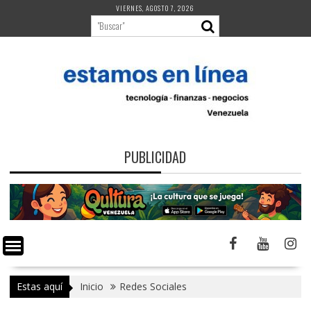
Saltar
VIERNES, AGOSTO 7, 2026
al
contenido
PUBLICIDAD
Estas aquí
Inicio
Redes Sociales