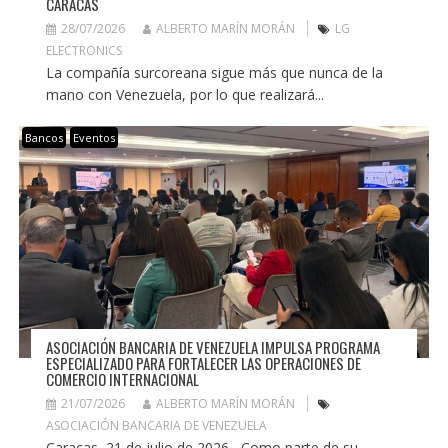
CARACAS
28/07/2026
ALBERTO MARÍN MORÁN
LG
ELECTRONICS
La compañía surcoreana sigue más que nunca de la
mano con Venezuela, por lo que realizará...
Bancos
Eventos
ASOCIACIÓN BANCARIA DE VENEZUELA IMPULSA PROGRAMA
ESPECIALIZADO PARA FORTALECER LAS OPERACIONES DE
COMERCIO INTERNACIONAL
21/07/2026
ALBERTO MARÍN MORÁN
ASOCIACIÓN BANCARIA DE VENEZUELA
Caracas, 21 de julio de 2026.- Como parte de su