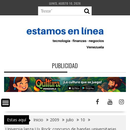
Saltar
LUNES, AGOSTO 10, 2026
al
contenido
PUBLICIDAD
Estas aquí
Inicio
2009
julio
10
Universia lanza U> Rock: concurso de bandas universitarias