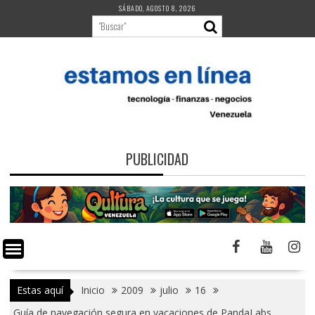
Saltar
SÁBADO, AGOSTO 8, 2026
al
contenido
PUBLICIDAD
Estas aquí
Inicio
2009
julio
16
Guía de navegación segura en vacaciones de PandaLabs