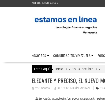
Saltar
VIERNES, AGOSTO 7, 2026
al
contenido
NOSOTROS
COMUNIDAD TIC VENEZUELA
PODC
Estas aquí
Inicio
2009
octubre
20
ELEGANTE Y PRECISO, EL NUEVO M
20/10/2009
ALBERTO MARÍN MORÁN
TRA
Este ratón inalámbrico para notebook reúne