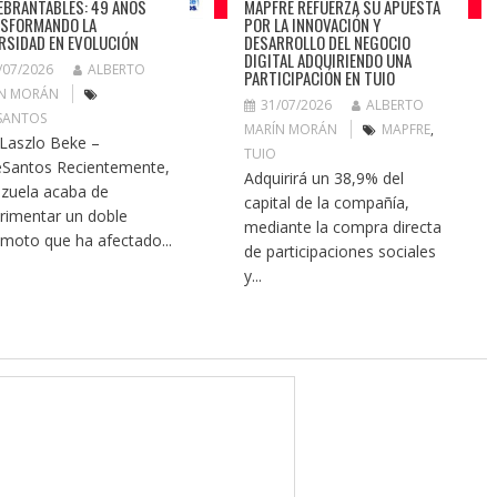
EBRANTABLES: 49 AÑOS
MAPFRE REFUERZA SU APUESTA
SFORMANDO LA
POR LA INNOVACIÓN Y
RSIDAD EN EVOLUCIÓN
DESARROLLO DEL NEGOCIO
DIGITAL ADQUIRIENDO UNA
/07/2026
ALBERTO
PARTICIPACIÓN EN TUIO
N MORÁN
31/07/2026
ALBERTO
SANTOS
MARÍN MORÁN
MAPFRE
,
 Laszlo Beke –
TUIO
Santos Recientemente,
Adquirirá un 38,9% del
zuela acaba de
capital de la compañía,
rimentar un doble
mediante la compra directa
emoto que ha afectado...
de participaciones sociales
y...