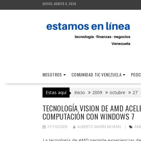
Saltar
JUEVES, AGOSTO 6, 2026
al
contenido
NOSOTROS
COMUNIDAD TIC VENEZUELA
PODC
Estas aquí
Inicio
2009
octubre
27
TECNOLOGÍA VISION DE AMD ACEL
COMPUTACIÓN CON WINDOWS 7
27/10/2009
ALBERTO MARÍN MORÁN
AM
La tecnología de AMD permite experiencias d