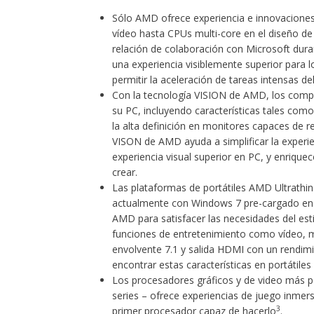
Sólo AMD ofrece experiencia e innovaciones
vídeo hasta CPUs multi-core en el diseño de
relación de colaboración con Microsoft dura
una experiencia visiblemente superior para 
permitir la aceleración de tareas intensas d
Con la tecnología VISION de AMD, los comp
su PC, incluyendo características tales co
la alta definición en monitores capaces de r
VISON de AMD ayuda a simplificar la experi
experiencia visual superior en PC, y enrique
crear.
Las plataformas de portátiles
AMD Ultrathin
actualmente con Windows 7 pre-cargado en t
AMD para satisfacer las necesidades del est
funciones de entretenimiento como vídeo, mú
envolvente 7.1 y salida HDMI con un rendimi
encontrar estas características en portátil
Los procesadores gráficos y de video más
series
– ofrece
experiencias de juego
inmers
3
primer procesador capaz de hacerlo
.