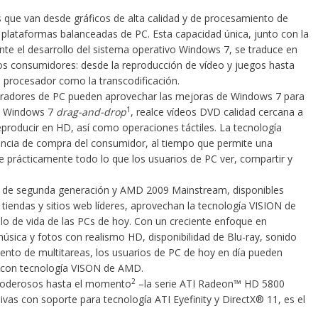
 que van desde gráficos de alta calidad y de procesamiento de
 plataformas balanceadas de PC. Esta capacidad única, junto con la
nte el desarrollo del sistema operativo Windows 7, se traduce en
los consumidores: desde la reproducción de vídeo y juegos hasta
el procesador como la transcodificación.
radores de PC pueden aprovechar las mejoras de Windows 7 para
1
mo Windows 7
drag-and-drop
, realce vídeos DVD calidad cercana a
eproducir en HD, así como operaciones táctiles. La tecnología
encia de compra del consumidor, al tiempo que permite una
ce prácticamente todo lo que los usuarios de PC ver, compartir y
 de segunda generación
y AMD 2009
Mainstream
, disponibles
iendas y sitios web líderes, aprovechan la tecnología VISION de
ilo de vida de las PCs de hoy. Con un creciente enfoque en
sica y fotos con realismo HD, disponibilidad de Blu-ray, sonido
ento de multitareas, los usuarios de PC de hoy en día pueden
es con tecnología VISON de AMD.
2
 poderosos hasta el momento
–la
serie ATI Radeon™ HD 5800
ivas con soporte para tecnología
ATI Eyefinity
y
DirectX® 11
, es el