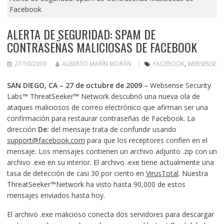
Facebook
ALERTA DE SEGURIDAD: SPAM DE
CONTRASEÑAS MALICIOSAS DE FACEBOOK
27/10/2009
ALBERTO MARÍN MORÁN
FACEBOOK
,
WEBSENSE
SAN DIEGO, CA
–
27 de octubre de 2009
–
Websense Security
Labs™ ThreatSeeker™ Network descubrió una nueva ola de
ataques maliciosos de correo electrónico que afirman ser una
confirmación para restaurar contraseñas de Facebook. La
dirección
De:
del mensaje trata de confundir usando
support@facebook.com
para que los receptores confíen en el
mensaje. Los mensajes contienen un archivo adjunto .zip con un
archivo .exe en su interior. El archivo .exe tiene actualmente una
tasa de detección de casi 30 por ciento en
VirusTotal
. Nuestra
ThreatSeeker™Network ha visto hasta 90,000 de estos
mensajes enviados hasta hoy.
El archivo .exe malicioso conecta dos servidores para descargar