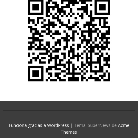
Funciona gracias a WordPress
|
Tema: SuperNews de
Acme
Themes