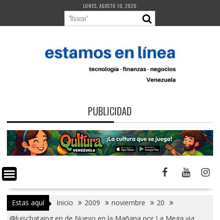
Saltar
LUNES, AGOSTO 10, 2026
al
contenido
PUBLICIDAD
Estas aquí
Inicio
2009
noviembre
20
@luischataing en de Nuevo en la Mañana por La Mega via