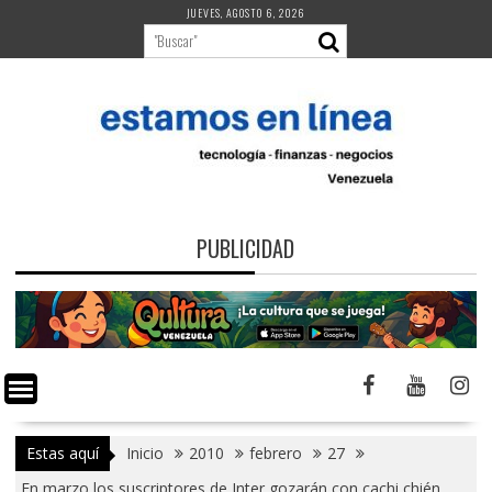
Saltar
JUEVES, AGOSTO 6, 2026
al
contenido
PUBLICIDAD
Estas aquí
Inicio
2010
febrero
27
En marzo los suscriptores de Inter gozarán con cachi chién