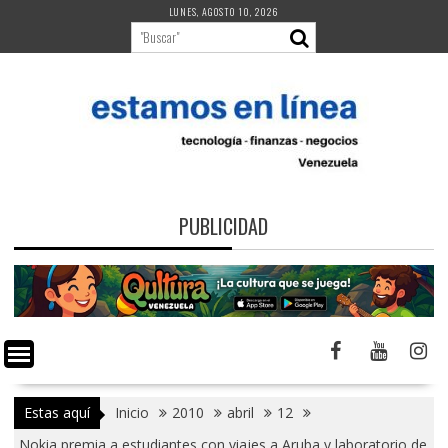
Saltar
LUNES, AGOSTO 10, 2026
al
contenido
PUBLICIDAD
Estas aquí
Inicio
2010
abril
12
Nokia premia a estudiantes con viajes a Aruba y laboratorio de