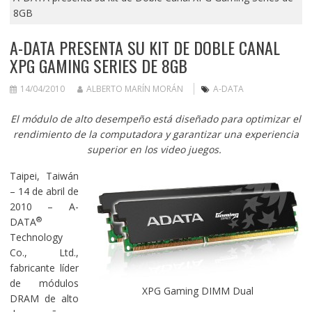
8GB
A-DATA PRESENTA SU KIT DE DOBLE CANAL
XPG GAMING SERIES DE 8GB
14/04/2010
ALBERTO MARÍN MORÁN
A-DATA
El m
ó
dulo
de alto desempeño
está diseñado para optimizar el
rendimiento de la computadora y garantizar una experiencia
superior en los video juegos.
Taipei, Taiwán
– 14 de abril de
2010 – A-
®
DATA
Technology
Co., Ltd.,
fabricante líder
de módulos
XPG Gaming DIMM Dual
DRAM de alto