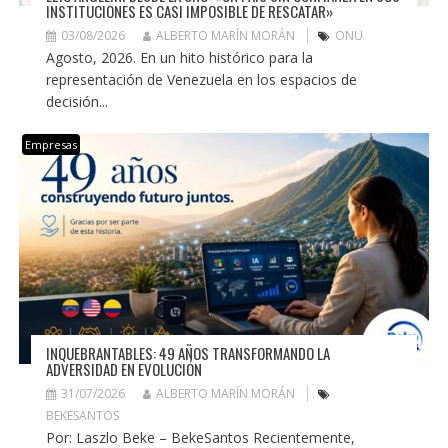
INSTITUCIONES ES CASI IMPOSIBLE DE RESCATAR»
03/08/2026
ALBERTO MARÍN MORÁN
ONU
Agosto, 2026. En un hito histórico para la
representación de Venezuela en los espacios de
decisión...
Empresas
INQUEBRANTABLES: 49 AÑOS TRANSFORMANDO LA
ADVERSIDAD EN EVOLUCIÓN
31/07/2026
ALBERTO MARÍN MORÁN
BEKESANTOS
Por: Laszlo Beke – BekeSantos Recientemente,