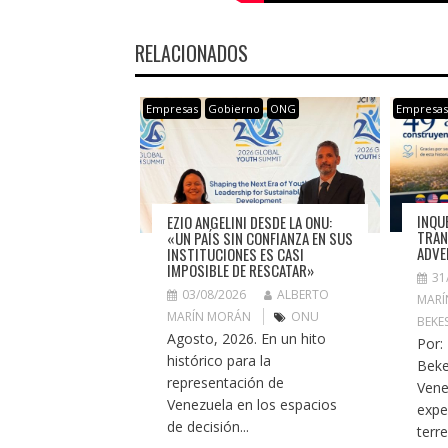
RELACIONADOS
Empresas
Gobierno
ONG
Empresa
INQU
EZIO ANGELINI DESDE LA ONU:
TRAN
«UN PAÍS SIN CONFIANZA EN SUS
ADVE
INSTITUCIONES ES CASI
IMPOSIBLE DE RESCATAR»
31
03/08/2026
ALBERTO
MARÍ
MARÍN MORÁN
ONU
BEKE
Agosto, 2026. En un hito
Por:
histórico para la
Beke
representación de
Vene
Venezuela en los espacios
expe
de decisión...
terr