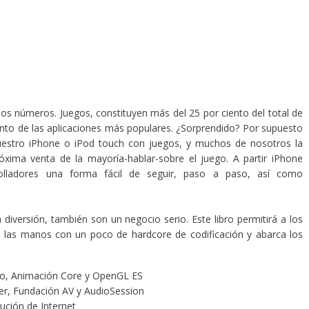
los números. Juegos, constituyen más del 25 por ciento del total de
ento de las aplicaciones más populares. ¿Sorprendido? Por supuesto
uestro iPhone o iPod touch con juegos, y muchos de nosotros la
óxima venta de la mayoría-hablar-sobre el juego. A partir iPhone
rolladores una forma fácil de seguir, paso a paso, así como
diversión, también son un negocio serio. Este libro permitirá a los
e las manos con un poco de hardcore de codificación y abarca los
rzo, Animación Core y OpenGL ES
r, Fundación AV y AudioSession
bución de Internet