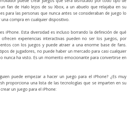
rrollador puede crear juegos que será disfrutado por todo tipo de
un fan de Halo lejos de su Xbox, a un abuelo que relajaba en su
bles para las personas que nunca antes se consideraban de juego lo
 una compra en cualquier dispositivo.
s iPhone. Esta diversidad es incluso borrando la definición de qué
 ofrecen experiencias interactivas pueden no ser los juegos, por
ementos con los juegos y puede atraer a una enorme base de fans.
s tipos de jugadores, no puede haber un mercado para casi cualquier
ndo nunca ha visto. Es un momento emocionante para convertirse en
lguien puede empezar a hacer un juego para el iPhone? ¿Es muy
sh proporciona una lista de las tecnologías que se imparten en su
 crear un juego para el iPhone: