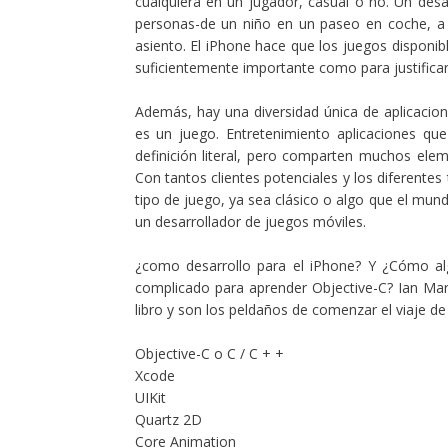
cualquiera en un jugador, casual o no. Un desa
personas-de un niño en un paseo en coche, a 
asiento. El iPhone hace que los juegos disponi
suficientemente importante como para justificar
Además, hay una diversidad única de aplicacione
es un juego. Entretenimiento aplicaciones que
definición literal, pero comparten muchos el
Con tantos clientes potenciales y los diferente
tipo de juego, ya sea clásico o algo que el mu
un desarrollador de juegos móviles.
¿como desarrollo para el iPhone? Y ¿Cómo a
complicado para aprender Objective-C? Ian Mar
libro y son los peldaños de comenzar el viaje de
Objective-C o C / C + +
Xcode
UIKit
Quartz 2D
Core Animation