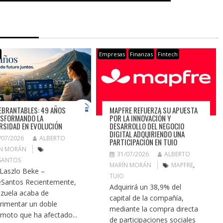
s
Empresas
Finanzas
Fintech
EBRANTABLES: 49 AÑOS
MAPFRE REFUERZA SU APUESTA
SFORMANDO LA
POR LA INNOVACIÓN Y
RSIDAD EN EVOLUCIÓN
DESARROLLO DEL NEGOCIO
DIGITAL ADQUIRIENDO UNA
/07/2026
ALBERTO
PARTICIPACIÓN EN TUIO
N MORÁN
31/07/2026
ALBERTO
SANTOS
MARÍN MORÁN
MAPFRE
,
 Laszlo Beke –
TUIO
Santos Recientemente,
Adquirirá un 38,9% del
zuela acaba de
capital de la compañía,
rimentar un doble
mediante la compra directa
emoto que ha afectado...
de participaciones sociales