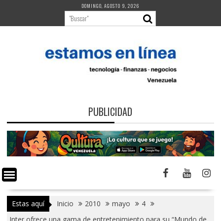
Saltar
DOMINGO, AGOSTO 9, 2026
al
contenido
PUBLICIDAD
Estas aquí
Inicio
2010
mayo
4
Inter ofrece una gama de entretenimiento para su “Mundo de