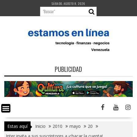
Saltar
SÁBADO, AGOSTO 8, 2026
al
contenido
PUBLICIDAD
Estas aquí
Inicio
2010
mayo
20
Inter invita a sus suscriptores a ¡chacar la cuenta!