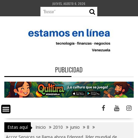
Saltar
JUEVES, AGOSTO 6, 2026
al
contenido
PUBLICIDAD
Estas aquí
Inicio
2010
junio
8
Accor Services se llama ahora Edenred, líder mundial de