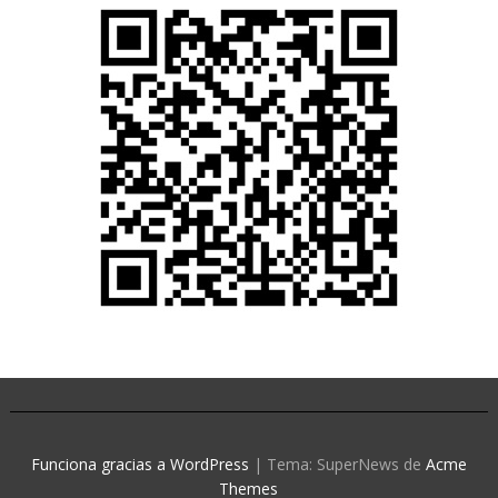
Funciona gracias a WordPress
|
Tema: SuperNews de
Acme
Themes