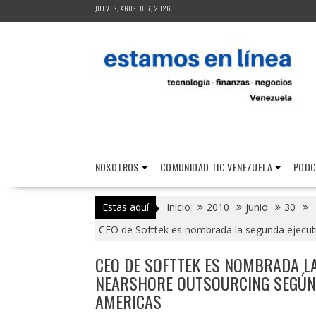
Saltar
JUEVES, AGOSTO 6, 2026
al
contenido
NOSOTROS
COMUNIDAD TIC VENEZUELA
PODC
Estas aquí
Inicio
2010
junio
30
CEO de Softtek es nombrada la segunda ejecut
CEO DE SOFTTEK ES NOMBRADA LA
NEARSHORE OUTSOURCING SEGÚN 
AMERICAS