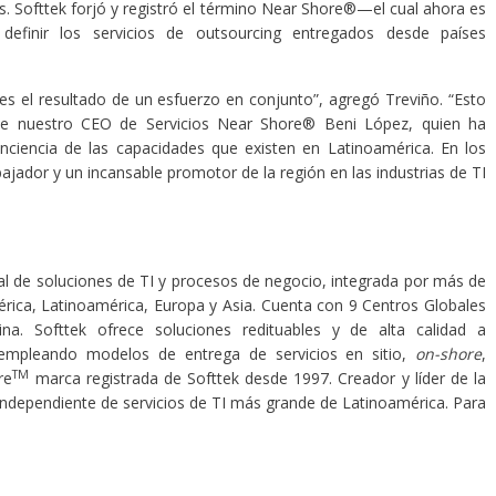
 Softtek forjó y registró el término Near Shore®—el cual ahora es
 definir los servicios de outsourcing entregados desde países
s el resultado de un esfuerzo en conjunto”, agregó Treviño. “Esto
 de nuestro CEO de Servicios Near Shore® Beni López, quien ha
ciencia de las capacidades que existen en Latinoamérica. En los
jador y un incansable promotor de la región en las industrias de TI
l de soluciones de TI y procesos de negocio, integrada por más de
rica, Latinoamérica, Europa y Asia. Cuenta con 9 Centros Globales
na. Softtek ofrece soluciones redituables y de alta calidad a
 empleando modelos de entrega de servicios en sitio,
on-shore
,
TM
re
marca registrada de Softtek desde 1997. Creador y líder de la
independiente de servicios de TI más grande de Latinoamérica. Para