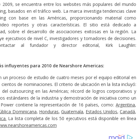
 2009, se encuentra entre los websites más populares del mundo
cing, basados en el tráfico web. La marca investiga tendencias clave
cing con base en las Américas, proporcionando material como
ideo reportes y otras características. El sitio está dedicado a
dad, sobre el desarrollo de asociaciones exitosas en la región. La
ye ejecutivos de nivel C, investigadores y tomadores de decisiones.
actar al fundador y director editorial, Kirk Laughlin:
más influyentes para 2010 de Nearshore Americas:
n un proceso de estudio de cuatro meses por el equipo editorial en
ientos de nominaciones. El criterio de ubicación en la lista incluyó:
d del outsourcing en las Américas; récord de logros corporativos y
os estándares de la industria y demostración de iniciativa como un
 50 Power contiene la representación de 16 países, como:
Argentina
,
ública Dominicana
,
Honduras
,
Guatemala
,
Estados Unidos
,
Canadá
,
ca.
La lista completa de los 50 ejecutivos está disponible en línea
ww.nearshoreamericas.com