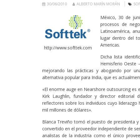
30/06/2010
ALBERTO MARÍN MORÁN
SOF
México,
30 de jun
procesos de nego
Latinoamérica, anu
lugar dentro del t
Americas.
http://www.softtek.com
Dicha lista identi
Hemisferio Oeste –
mejorando las prácticas y abogando por una
alternativa popular para India, que es actualmen
«El enorme auge en Nearshore outsourcing es el 
Kirk Laughlin, fundador y director editorial
reflectores sobre los individuos cuyo liderazgo
mil millones de dólares».
Blanca Treviño tomó el puesto de presidenta y 
convertido en el proveedor independiente de se
analistas de la industria como el único prove