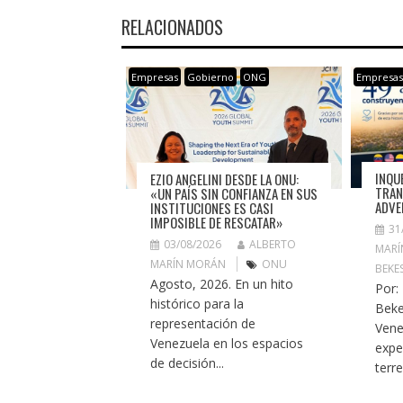
RELACIONADOS
Empresas
Gobierno
ONG
Empresa
INQU
EZIO ANGELINI DESDE LA ONU:
TRAN
«UN PAÍS SIN CONFIANZA EN SUS
ADVE
INSTITUCIONES ES CASI
IMPOSIBLE DE RESCATAR»
31
03/08/2026
ALBERTO
MARÍ
MARÍN MORÁN
ONU
BEKE
Agosto, 2026. En un hito
Por:
histórico para la
Beke
representación de
Vene
Venezuela en los espacios
expe
de decisión...
terr