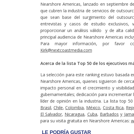
Nearshore Americas, lanzado en septiembre de
que cubren la industria de servicios de outsour
que sean base del surgimiento del outsour
entrevistas y casos de estudio exclusivos, v
proporcionar un análisis válido y de alta cali
principal audiencia de Nearshore Americas inclu
Para mayor información, por favor cont
Kirk@nextcoastmedia.com
Acerca de la lista Top 50 de los ejecutivos 
La selección para este ranking estuvo basada e
Nearshore Americas, quienes siguieron de cerca c
impacto personal en el crecimiento y visibilida
gubernamentales; dedicación para incrementar l
líder de opinión en la industria. La lista top
Brasil
,
Chile
,
Colombia
,
México
,
Costa Rica
,
Rep
El Salvador
,
Nicaragua
,
Cuba
,
Barbados
y
Jamai
para su visita gratuita en Nearshore Americas:
w