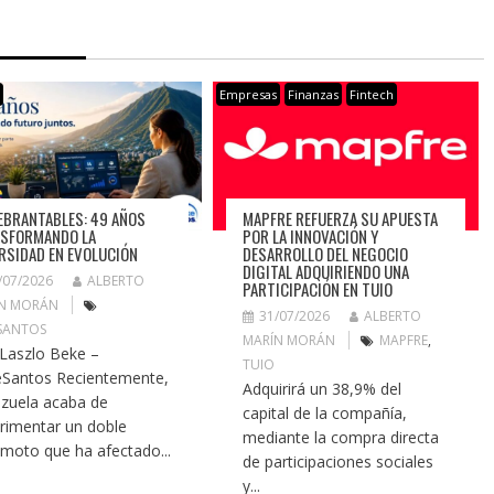
s
Empresas
Finanzas
Fintech
EBRANTABLES: 49 AÑOS
MAPFRE REFUERZA SU APUESTA
SFORMANDO LA
POR LA INNOVACIÓN Y
RSIDAD EN EVOLUCIÓN
DESARROLLO DEL NEGOCIO
DIGITAL ADQUIRIENDO UNA
/07/2026
ALBERTO
PARTICIPACIÓN EN TUIO
N MORÁN
31/07/2026
ALBERTO
SANTOS
MARÍN MORÁN
MAPFRE
,
 Laszlo Beke –
TUIO
Santos Recientemente,
Adquirirá un 38,9% del
zuela acaba de
capital de la compañía,
rimentar un doble
mediante la compra directa
emoto que ha afectado...
de participaciones sociales
y...