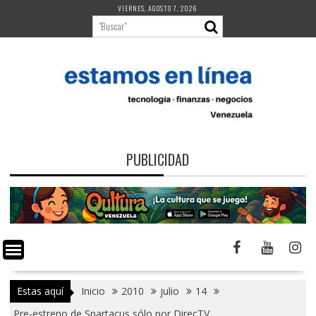
Saltar
VIERNES, AGOSTO 7, 2026
al
contenido
PUBLICIDAD
Estas aquí
Inicio
2010
julio
14
Pre-estreno de Spartacus sólo por DirecTV