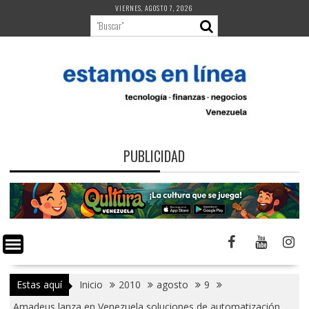
Saltar
VIERNES, AGOSTO 7, 2026
al
contenido
PUBLICIDAD
Estas aquí
Inicio
2010
agosto
9
Amadeus lanza en Venezuela soluciones de automatización