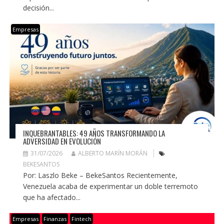
decisión...
Empresas
INQUEBRANTABLES: 49 AÑOS TRANSFORMANDO LA
ADVERSIDAD EN EVOLUCIÓN
31/07/2026
ALBERTO MARÍN MORÁN
BEKESANTOS
Por: Laszlo Beke – BekeSantos Recientemente,
Venezuela acaba de experimentar un doble terremoto
que ha afectado...
Empresas
Finanzas
Fintech