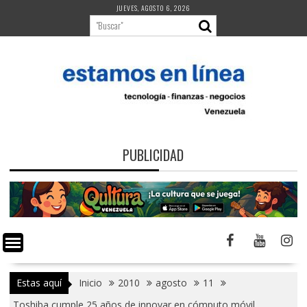
Saltar
JUEVES, AGOSTO 6, 2026
al
contenido
PUBLICIDAD
Estas aquí
Inicio
2010
agosto
11
Toshiba cumple 25 años de innovar en cómputo móvil