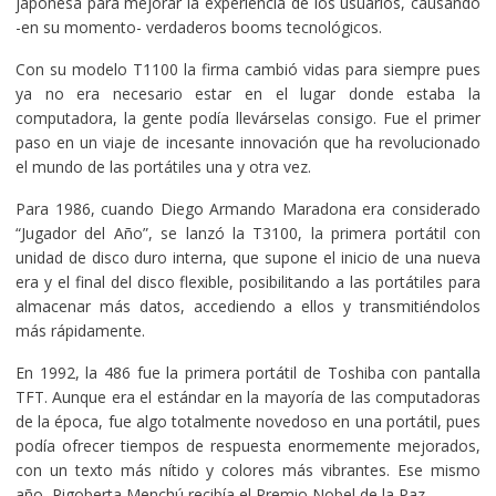
japonesa para mejorar la experiencia de los usuarios, causando
-en su momento- verdaderos booms tecnológicos.
Con su modelo T1100 la firma cambió vidas para siempre pues
ya no era necesario estar en el lugar donde estaba la
computadora, la gente podía llevárselas consigo. Fue el primer
paso en un viaje de incesante innovación que ha revolucionado
el mundo de las portátiles una y otra vez.
Para 1986, cuando Diego Armando Maradona era considerado
“Jugador del Año”, se lanzó la T3100, la primera portátil con
unidad de disco duro interna, que supone el inicio de una nueva
era y el final del disco flexible, posibilitando a las portátiles para
almacenar más datos, accediendo a ellos y transmitiéndolos
más rápidamente.
En 1992, la 486 fue la primera portátil de Toshiba con pantalla
TFT. Aunque era el estándar en la mayoría de las computadoras
de la época, fue algo totalmente novedoso en una portátil, pues
podía ofrecer tiempos de respuesta enormemente mejorados,
con un texto más nítido y colores más vibrantes. Ese mismo
año, Rigoberta Menchú recibía el Premio Nobel de la Paz.