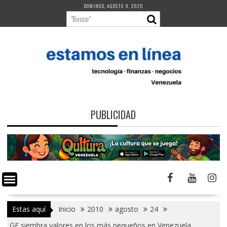
Saltar
DOMINGO, AGOSTO 9, 2026
al
contenido
PUBLICIDAD
Estas aquí
Inicio
2010
agosto
24
GE siembra valores en los más pequeños en Venezuela