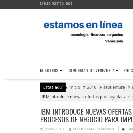
Saltar
SÁBADO, AGOSTO 8, 2026
al
contenido
NOSOTROS
COMUNIDAD TIC VENEZUELA
PODC
Estas aquí
Inicio
2010
septiembre
IBM introduce nuevas ofertas para ayudar a cli
IBM INTRODUCE NUEVAS OFERTAS 
PROCESOS DE NEGOCIO PARA IMP
08/09/2010
ALBERTO MARÍN MORÁN
IBM