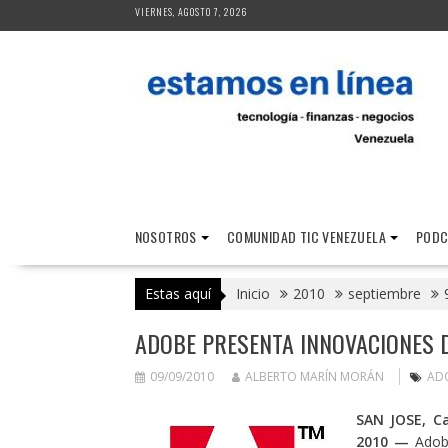
Saltar
VIERNES, AGOSTO 7, 2026
al
contenido
NOSOTROS
COMUNIDAD TIC VENEZUELA
PODC
Estas aquí
Inicio
2010
septiembre
ADOBE PRESENTA INNOVACIONES D
09/09/2010
ALBERTO MARÍN MORÁN
AD
SAN JOSE, C
2010
—
Adobe