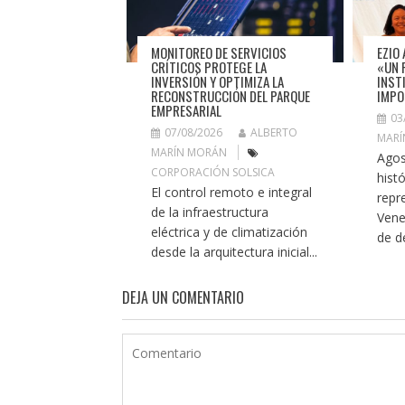
MONITOREO DE SERVICIOS
EZIO 
CRÍTICOS PROTEGE LA
«UN 
INVERSIÓN Y OPTIMIZA LA
INST
RECONSTRUCCIÓN DEL PARQUE
IMPO
EMPRESARIAL
03
07/08/2026
ALBERTO
MARÍ
MARÍN MORÁN
Agos
CORPORACIÓN SOLSICA
histó
El control remoto e integral
repr
de la infraestructura
Vene
eléctrica y de climatización
de de
desde la arquitectura inicial...
DEJA UN COMENTARIO