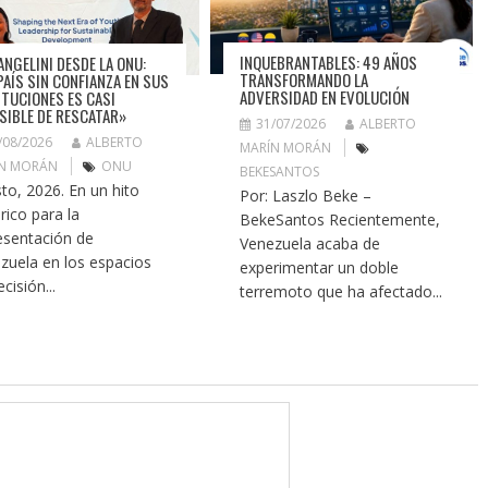
INQUEBRANTABLES: 49 AÑOS
ANGELINI DESDE LA ONU:
TRANSFORMANDO LA
PAÍS SIN CONFIANZA EN SUS
ADVERSIDAD EN EVOLUCIÓN
ITUCIONES ES CASI
SIBLE DE RESCATAR»
31/07/2026
ALBERTO
/08/2026
ALBERTO
MARÍN MORÁN
N MORÁN
ONU
BEKESANTOS
to, 2026. En un hito
Por: Laszlo Beke –
rico para la
BekeSantos Recientemente,
esentación de
Venezuela acaba de
zuela en los espacios
experimentar un doble
cisión...
terremoto que ha afectado...