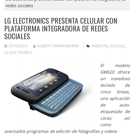
redes sociales
LG ELECTRONICS PRESENTA CELULAR CON
PLATAFORMA INTEGRADORA DE REDES
SOCIALES
27/10/2010
ALBERTO MARÍN MORÁN
ANDROID
,
GOOGLE
,
LG ELECTRONICS
El modelo
GW620 ofrece
un novedoso
teclado de
cinco líneas,
una aplicación
de auto-
etiquetado de
caras; así
como
avanzados programas de edición de fotografías y videos