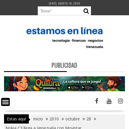
Saltar
LUNES, AGOSTO 10, 2026
al
contenido
PUBLICIDAD
Estas aquí
Inicio
2010
octubre
28
Nokia C3 llega a Venezuela con Movistar