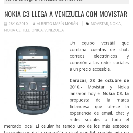
NOKIA C3 LLEGA A VENEZUELA CON MOVISTAR
28/10/2010
ALBERTO MARÍN MORÁN
MOVISTAR
,
NOKIA
,
NOKIA C3
,
TELEFÓNICA
,
VENEZUELA
Un equipo versátil que
combina cuentas de chat,
correos electrónicos y
conexión a las redes sociales
a un precio accesible.
Caracas, 28 de octubre de
2010.-
Movistar y Nokia
lanzaron hoy el
Nokia C3,
la
propuesta de la marca
finlandesa que ofrece la
experiencia de email, chat y
redes sociales a todo el
mercado local. El celular ha tenido uno de los más exitosos
lanzamientos de la compañía a nivel mundial, combinando un