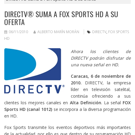
DIRECTV® SUMA A FOX SPORTS HD A SU
OFERTA
06/11/2010
ALBERTO MARÍN MORÁN
DIRECTV
,
FOX SPORTS
HD
Ahora los clientes de
DIRECTV podrán disfrutar de
una nueva señal en HD.
Caracas, 6 de noviembre de
2010.
DIRECTV, la empresa
líder en televisión satelital,
continúa ofreciendo a sus
clientes los mejores canales en
Alta Definición
. La señal
FOX
Sports HD (canal 1012)
se incorpora a la diversa programación
en HD.
Fox Sports transmite los eventos deportivos más importantes
de la actualidad, por ello es que dentro de su programación HD