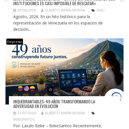
INSTITUCIONES ES CASI IMPOSIBLE DE RESCATAR»
03/08/2026
ALBERTO MARÍN MORÁN
ONU
Agosto, 2026. En un hito histórico para la
representación de Venezuela en los espacios de
decisión...
Empresas
INQUEBRANTABLES: 49 AÑOS TRANSFORMANDO LA
ADVERSIDAD EN EVOLUCIÓN
31/07/2026
ALBERTO MARÍN MORÁN
BEKESANTOS
Por: Laszlo Beke – BekeSantos Recientemente,