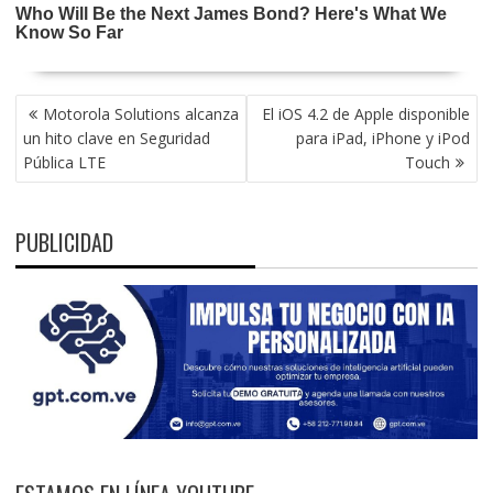
NAVEGACIÓN
Motorola Solutions alcanza
El iOS 4.2 de Apple disponible
DE
un hito clave en Seguridad
para iPad, iPhone y iPod
ENTRADAS
Pública LTE
Touch
PUBLICIDAD