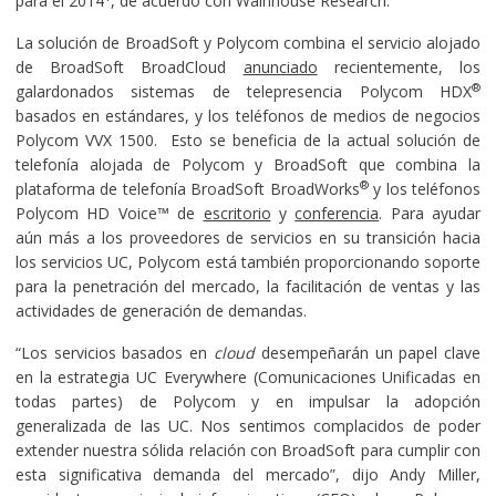
para el 2014
, de acuerdo con Wainhouse Research.
La solución de BroadSoft y Polycom combina el servicio alojado
de BroadSoft BroadCloud
anunciado
recientemente, los
®
galardonados sistemas de telepresencia Polycom HDX
basados en estándares, y los teléfonos de medios de negocios
Polycom VVX 1500. Esto se beneficia de la actual solución de
telefonía alojada de Polycom y BroadSoft que combina la
®
plataforma de telefonía BroadSoft BroadWorks
y los teléfonos
Polycom HD Voice™ de
escritorio
y
conferencia
. Para ayudar
aún más a los proveedores de servicios en su transición hacia
los servicios UC, Polycom está también proporcionando soporte
para la penetración del mercado, la facilitación de ventas y las
actividades de generación de demandas.
“Los servicios basados en
cloud
desempeñarán un papel clave
en la estrategia UC Everywhere (Comunicaciones Unificadas en
todas partes) de Polycom y en impulsar la adopción
generalizada de las UC. Nos sentimos complacidos de poder
extender nuestra sólida relación con BroadSoft para cumplir con
esta significativa demanda del mercado”, dijo Andy Miller,