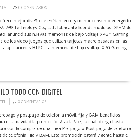
ATA
0 COMENTARIOS
 ofrece mejor diseño de enfriamiento y menor consumo energético
DATA® Technology Co., Ltd., fabricante líder de módulos DRAM de
nto, anunció sus nuevas memorias de bajo voltaje XPG™ Gaming
 de los video juegos que utilizan tarjetas madre basadas en las
para aplicaciones HTPC. La memoria de bajo voltaje XPG Gaming
DILO TODO CON DIGITEL
ITEL
0 COMENTARIOS
 prepago y postpago de telefonía móvil, fija y BAM beneficios
ara esta navidad la promoción Alza la Voz, la cual otorga hasta
ora con la compra de una línea Pre-pago o Post-pago de telefonía
s de telefonía Fija y BAM. Esta promoción estará vigente hasta el