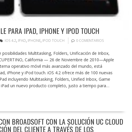
BLE PARA IPAD, IPHONE Y IPOD TOUCH
IOS 4.2
,
IPAD
,
IPHONE
,
IPOD TOUCH
0 COMENTARIOS
 posibilidades Multitasking, Folders, Unificación de Inbox,
ad CUPERTINO, California — 26 de Noviembre de 2010—Apple
 sistema operativo móvil más avanzado del mundo, está
Pad, iPhone y iPod touch. iOS 4.2 ofrece más de 100 nuevas
 iPad incluyendo Multitasking, Folders, Unified Inbox, Game
del iPad un nuevo producto completo, justo a tiempo para…
 CON BROADSOFT CON LA SOLUCIÓN UC CLOUD
IÓN DEL CLIENTE A TRAVÉS DE LOS