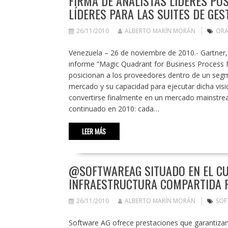
FIRMA DE ANALISTAS LÍDERES PO
LÍDERES PARA LAS SUITES DE GE
26/11/2010
ALBERTO MARÍN MORÁN
ORA
Venezuela – 26 de noviembre de 2010.- Gartner, I
informe “Magic Quadrant for Business Process 
posicionan a los proveedores dentro de un segm
mercado y su capacidad para ejecutar dicha vis
convertirse finalmente en un mercado mainstr
continuado en 2010: cada…
LEER MÁS
@SOFTWAREAG SITUADO EN EL CU
INFRAESTRUCTURA COMPARTIDA P
26/11/2010
ALBERTO MARÍN MORÁN
SOF
Software AG ofrece prestaciones que garantizan l