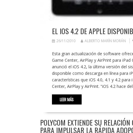
EL IOS 4.2 DE APPLE DISPONI
26/11/2010
ALBERTO MARÍN MORÁN
Esta gran actualización de software ofrece
Game Center, AirPlay y AirPrint para iP
anunció el iOS 4.2, la última versión del
disponible como descarga en línea para i
características que iOS 4.0, 4.1 y 4.2 para
Center, AirPlay y AirPrint. “iOS 4.2 hace 
LEER MÁS
POLYCOM EXTIENDE SU RELACIÓN
PARA IMPULSAR LA RÁPIDA ADOPC