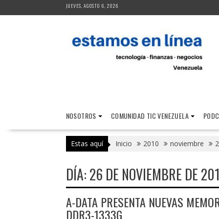
Saltar
JUEVES, AGOSTO 6, 2026
al
contenido
NOSOTROS
COMUNIDAD TIC VENEZUELA
PODC
Estas aquí
Inicio
2010
noviembre
2
DÍA:
26 DE NOVIEMBRE DE 20
A-DATA PRESENTA NUEVAS MEMORI
DDR3-1333G