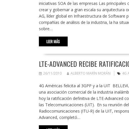
iniciativas SOA de las empresas Las principales
crear y gobernar a gran escala su arquitectura 
AG, líder global en Infraestructura de Software p
compañías de análisis de la industria, la ha sit
sobre…
LEER MÁS
LTE-ADVANCED RECIBE RATIFICACI
26/11/2010
ALBERTO MARÍN MORÁN
4G 
4G Américas felicita al 3GPP y a la UIT BELLE
una asociación comercial de la industria inalámb
hoy la ratificación definitiva de LTE-Advanced 
las Telecomunicaciones (UIT). En su reunión de
Radiocomunicaciones (ITU-R) de la UIT, responsa
Advanced, completó…