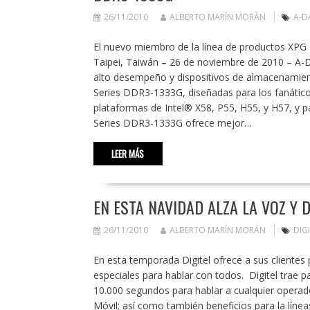
26/11/2010
ALBERTO MARÍN MORÁN
A-D
El nuevo miembro de la línea de productos XPG
Taipei, Taiwán – 26 de noviembre de 2010 – A-
alto desempeño y dispositivos de almacenamie
Series DDR3-1333G, diseñadas para los fanáticos
plataformas de Intel® X58, P55, H55, y H57, y 
Series DDR3-1333G ofrece mejor…
LEER MÁS
EN ESTA NAVIDAD ALZA LA VOZ Y 
26/11/2010
ALBERTO MARÍN MORÁN
DIG
En esta temporada Digitel ofrece a sus clientes
especiales para hablar con todos. Digitel trae p
10.000 segundos para hablar a cualquier operad
Móvil; así como también beneficios para la línea