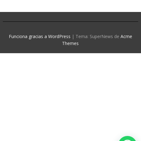
Funciona gracias a WordPress
|
Tema: SuperNews de
Acme
Themes