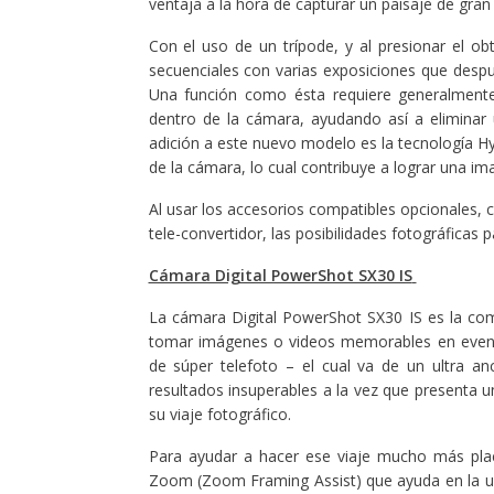
ventaja a la hora de capturar un paisaje de gr
Con el uso de un trípode, y al presionar el o
secuenciales con varias exposiciones que des
Una función como ésta requiere generalmente
dentro de la cámara, ayudando así a eliminar 
adición a este nuevo modelo es la tecnología H
de la cámara, lo cual contribuye a lograr una i
Al usar los accesorios compatibles opcionales, 
tele-convertidor, las posibilidades fotográficas 
Cámara Digital PowerShot SX30 IS
La cámara Digital PowerShot SX30 IS es la com
tomar imágenes o videos memorables en evento
de súper telefoto – el cual va de un ultra
resultados insuperables a la vez que presenta u
su viaje fotográfico.
Para ayudar a hacer ese viaje mucho más pla
Zoom (Zoom Framing Assist) que ayuda en la ubi