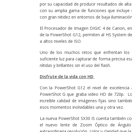
por su capacidad de producir resultados de alt
con su amplia gama de funciones que incluye
con gran nitidez en entornos de baja iluminación
El Procesador de Imagen DIGIC 4 de Canon, en 
de la PowerShot G12, permiten al HS System de C
a altos niveles de ISO.
Uno de los muchos retos que enfrentan los 
suficiente luz para capturar de forma precisa 
nítidas y brillantes sin el uso del flash.
Disfrute de la vida con HD
Con la PowerShot G12 el nivel de excelencia
PowerShot G que graba video HD de 720p. Los 
increíble calidad de imágenes fijas sino tambi
esos momentos inolvidables una y otra vez.
La nueva PowerShot SX30 IS cuenta también co
el nuevo lente de Zoom Óptico de Ángulo
extraordinaria resolución, color y claridad que 