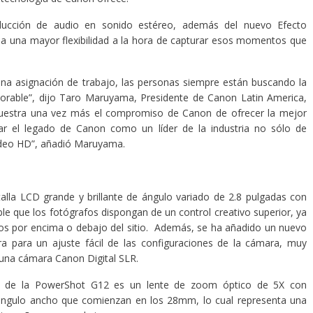
ucción de audio en sonido estéreo, además del nuevo Efecto
nda una mayor flexibilidad a la hora de capturar esos momentos que
 una asignación de trabajo, las personas siempre están buscando la
able”, dijo Taro Maruyama, Presidente de Canon Latin America,
muestra una vez más el compromiso de Canon de ofrecer la mejor
var el legado de Canon como un líder de la industria no sólo de
video HD”, añadió Maruyama.
la LCD grande y brillante de ángulo variado de 2.8 pulgadas con
ble que los fotógrafos dispongan de un control creativo superior, ya
os por encima o debajo del sitio. Además, se ha añadido un nuevo
ara para un ajuste fácil de las configuraciones de la cámara, muy
 una cámara Canon Digital SLR.
al de la PowerShot G12 es un lente de zoom óptico de 5X con
 ángulo ancho que comienzan en los 28mm, lo cual representa una