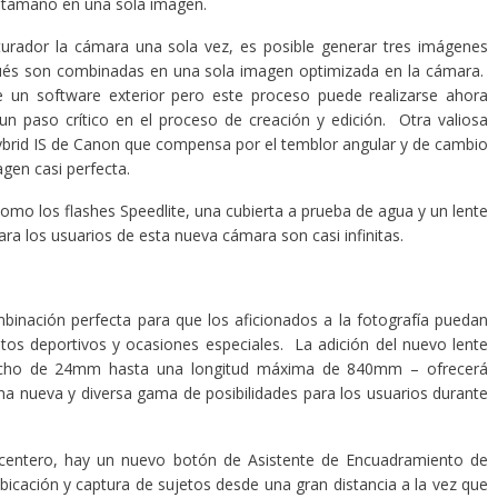
an tamaño en una sola imagen.
bturador la cámara una sola vez, es posible generar tres imágenes
pués son combinadas en una sola imagen optimizada en la cámara.
 un software exterior pero este proceso puede realizarse ahora
un paso crítico en el proceso de creación y edición. Otra valiosa
ybrid IS de Canon que compensa por el temblor angular y de cambio
magen casi perfecta.
como los flashes Speedlite, una cubierta a prueba de agua y un lente
para los usuarios de esta nueva cámara son casi infinitas.
binación perfecta para que los aficionados a la fotografía puedan
s deportivos y ocasiones especiales. La adición del nuevo lente
 ancho de 24mm hasta una longitud máxima de 840mm – ofrecerá
na nueva y diversa gama de posibilidades para los usuarios durante
centero, hay un nuevo botón de Asistente de Encuadramiento de
cación y captura de sujetos desde una gran distancia a la vez que