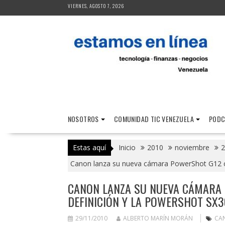
Saltar
VIERNES, AGOSTO 7, 2026
al
contenido
NOSOTROS
COMUNIDAD TIC VENEZUELA
PODC
Estas aquí
Inicio
2010
noviembre
2
Canon lanza su nueva cámara PowerShot G12 con
CANON LANZA SU NUEVA CÁMARA 
DEFINICIÓN Y LA POWERSHOT SX3
29/11/2010
ALBERTO MARÍN MORÁN
CA