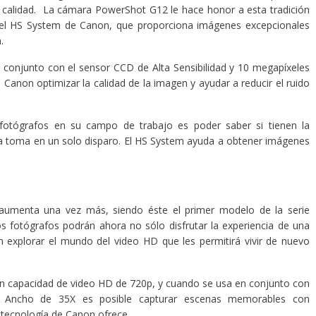
a calidad. La cámara PowerShot G12 le hace honor a esta tradición
 el HS System de Canon, que proporciona imágenes excepcionales
.
conjunto con el sensor CCD de Alta Sensibilidad y 10 megapíxeles
anon optimizar la calidad de la imagen y ayudar a reducir el ruido
fotógrafos en su campo de trabajo es poder saber si tienen la
esa toma en un solo disparo. El HS System ayuda a obtener imágenes
 aumenta una vez más, siendo éste el primer modelo de la serie
fotógrafos podrán ahora no sólo disfrutar la experiencia de una
én explorar el mundo del video HD que les permitirá vivir de nuevo
n capacidad de video HD de 720p, y cuando se usa en conjunto con
 Ancho de 35X es posible capturar escenas memorables con
la tecnología de Canon ofrece.