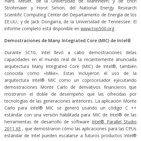
Hans Meuer, de la Universidad de Mannheim; y de Erich
Strohmaier y Horst Simon, del National Energy Research
Scientific Computing Center del Departamento de Energía de los
EE.UU.; y de Jack Dongarra, de la Universidad de Tennessee. El
informe completo está disponible en
www.top500.org
.
Demostraciones de Many Integrated Core (MIC) de Intel®
Durante SC10, Intel llevó a cabo demostraciones delas
capacidades en el mundo real de la recientemente anunciada
arquitectura Many Integrated Core (MIC) de Intel®, también
conocida como «Mike». Estas incluyeron el uso de la
arquitectura Intel® MIC como un coprocesador ejecutando
demostraciones Monte Carlo de derivativos financieros que
mostraron el doble de desempeño que las ofrecidas por
tecnologías de las generaciones anteriores. La aplicación Monte
Carlo para Intel® MIC se generó usando un código C ++
estándar con una versión habilitada para MIC de Intel® de las
herramientas de desarrollo de software
Intel® Parallel Studio
2011 XE
, que demostraron cómo las aplicaciones para las CPUs
estándar de Intel pueden escalarse a futuros productos Intel®