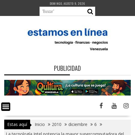
Saltar
DOMINGO, AGOSTO 9, 2026
al
contenido
PUBLICIDAD
Estas aquí
Inicio
2010
diciembre
6
La tecnología Intel potencia la mayor supercomputadora del