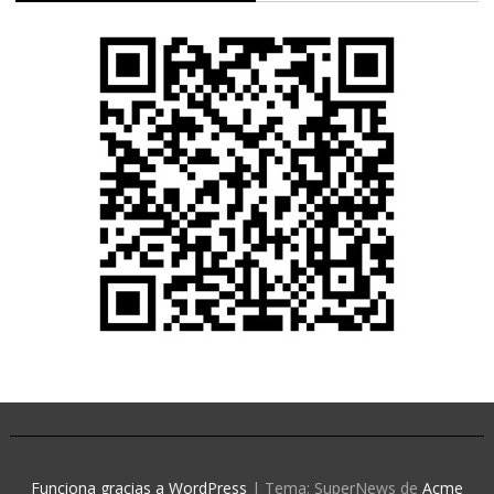
Funciona gracias a WordPress
|
Tema: SuperNews de
Acme