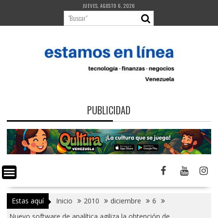
Saltar
JUEVES, AGOSTO 6, 2026
al
contenido
PUBLICIDAD
Estas aquí
Inicio
2010
diciembre
6
Nuevo software de analítica agiliza la obtención de