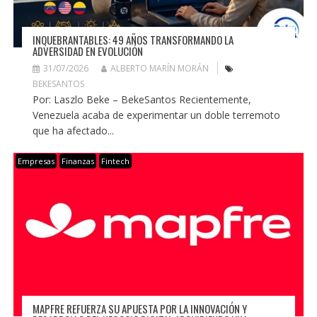
INQUEBRANTABLES: 49 AÑOS TRANSFORMANDO LA
ADVERSIDAD EN EVOLUCIÓN
31/07/2026
ALBERTO MARÍN MORÁN
BEKESANTOS
Por: Laszlo Beke – BekeSantos Recientemente,
Venezuela acaba de experimentar un doble terremoto
que ha afectado...
Empresas
Finanzas
Fintech
MAPFRE REFUERZA SU APUESTA POR LA INNOVACIÓN Y