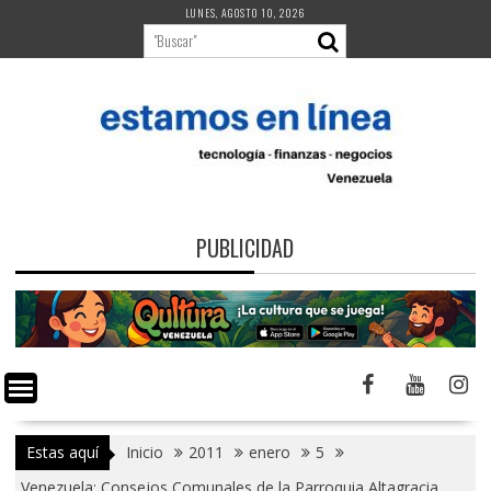
Saltar
LUNES, AGOSTO 10, 2026
al
contenido
PUBLICIDAD
Estas aquí
Inicio
2011
enero
5
Venezuela: Consejos Comunales de la Parroquia Altagracia