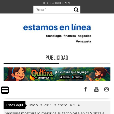
Saltar
JUEVES, AGOSTO 6, 2026
al
contenido
PUBLICIDAD
Estas aquí
Inicio
2011
enero
5
Samsung mostrará lo mejor de su tecnología en CES 2011 a