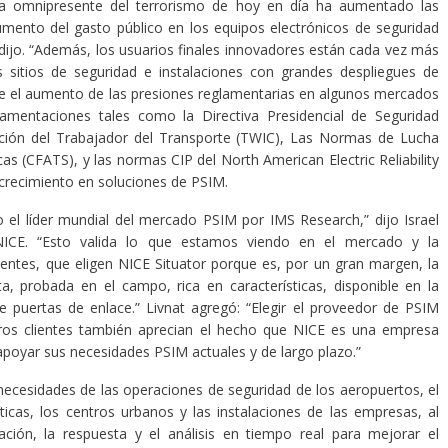
a omnipresente del terrorismo de hoy en día ha aumentado las
mento del gasto público en los equipos electrónicos de seguridad
”, dijo. “Además, los usuarios finales innovadores están cada vez más
sitios de seguridad e instalaciones con grandes despliegues de
e el aumento de las presiones reglamentarias en algunos mercados
glamentaciones tales como la Directiva Presidencial de Seguridad
cación del Trabajador del Transporte (TWIC), Las Normas de Lucha
as (CFATS), y las normas CIP del North American Electric Reliability
crecimiento en soluciones de PSIM.
el líder mundial del mercado PSIM por IMS Research,” dijo Israel
NICE. “Esto valida lo que estamos viendo en el mercado y la
ientes, que eligen NICE Situator porque es, por un gran margen, la
a, probada en el campo, rica en características, disponible en la
de puertas de enlace.” Livnat agregó: “Elegir el proveedor de PSIM
stros clientes también aprecian el hecho que NICE es una empresa
apoyar sus necesidades PSIM actuales y de largo plazo.”
necesidades de las operaciones de seguridad de los aeropuertos, el
ríticas, los centros urbanos y las instalaciones de las empresas, al
uación, la respuesta y el análisis en tiempo real para mejorar el