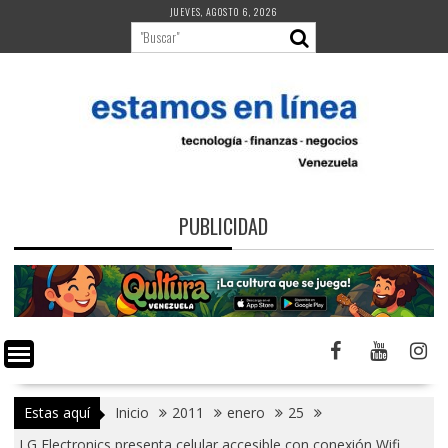
Saltar
JUEVES, AGOSTO 6, 2026
al
contenido
PUBLICIDAD
Estas aquí
Inicio
2011
enero
25
LG Electronics presenta celular accesible con conexión Wifi