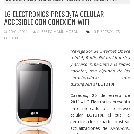
LG ELECTRONICS PRESENTA CELULAR
ACCESIBLE CON CONEXIÓN WIFI
25/01/2011
ALBERTO MARÍN MORÁN
LG ELECTRONICS
,
LGT310I
Navegador de internet Opera
mini 5, Radio FM inalámbrica
y acceso inmediato a la redes
sociales, son algunas de las
características que
distinguen al
LGT310i
Caracas, 25 de enero de
2011.-
LG Electronics presenta
en el mercado local el nuevo
celular LGT310i, el cual le
permite a los usuarios postear
actualizaciones de
Facebook
,