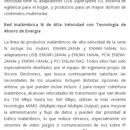
velocidad serie N, adaptadores USB SuperSpeed 3.0, sistema de
vigilancia para el hogar, y productos para un mayor disfrute de
contenidos multimedia.
Red Inalámbrica N de Alta Velocidad con Tecnología de
Ahorro de Energía
La línea de productos inalámbricos de alta velocidad de la serie
N incluye los routers ENHWI-2AN4x y ENHWI-1AN4x; los
adaptadores USB ENUWI-2AN4x y ENUWI-1AN4x, PCIe ENEWI-
2AN4x y ENEWI-1AN4x, y PCI ENLWI-NX2. Todos ellos han sido
especialmente diseñados por el equipo de ingeniería propio de
Encore Electronics, que busca continuamente satisfacer las
necesidades de los usuarios. Incluyen distintas opciones de
antena, ya que pueden incluir incluso 2 para mayor cobertura
inalámbrica, alcanzan velocidades de transmisión que van desde
los 150 Mbps hasta los 300 Mbps, utilizan la más reciente
tecnología MIMO (Multiple-Input-Multiple-Output) para mejorar
la administración y flujo de datos y pueden dar prioridad al
tráfico inalámbrico, lo que reduce retrasos, especialmente en
sesiones de video juegos o comunicaciones de voz sobre IP