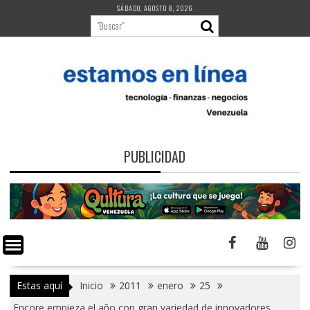
Saltar
SÁBADO, AGOSTO 8, 2026
al
contenido
PUBLICIDAD
Estas aquí
Inicio
2011
enero
25
Encore empieza el año con gran variedad de innovadores