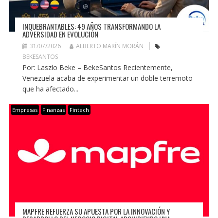
INQUEBRANTABLES: 49 AÑOS TRANSFORMANDO LA
ADVERSIDAD EN EVOLUCIÓN
31/07/2026
ALBERTO MARÍN MORÁN
BEKESANTOS
Por: Laszlo Beke – BekeSantos Recientemente,
Venezuela acaba de experimentar un doble terremoto
que ha afectado...
Empresas
Finanzas
Fintech
MAPFRE REFUERZA SU APUESTA POR LA INNOVACIÓN Y