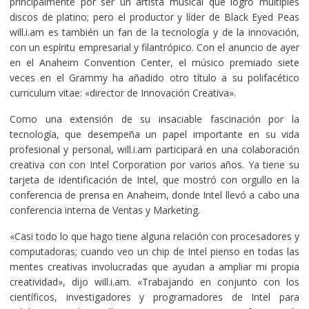
principalmente por ser un artista musical que logró múltiples
discos de platino; pero el productor y líder de Black Eyed Peas
will.i.am es también un fan de la tecnología y de la innovación,
con un espíritu empresarial y filantrópico. Con el anuncio de ayer
en el Anaheim Convention Center, el músico premiado siete
veces en el Grammy ha añadido otro título a su polifacético
curriculum vitae: «director de Innovación Creativa».
Como una extensión de su insaciable fascinación por la
tecnología, que desempeña un papel importante en su vida
profesional y personal, will.i.am participará en una colaboración
creativa con con Intel Corporation por varios años. Ya tiene su
tarjeta de identificación de Intel, que mostró con orgullo en la
conferencia de prensa en Anaheim, donde Intel llevó a cabo una
conferencia interna de Ventas y Marketing.
«Casi todo lo que hago tiene alguna relación con procesadores y
computadoras; cuando veo un chip de Intel pienso en todas las
mentes creativas involucradas que ayudan a ampliar mi propia
creatividad», dijo will.i.am. «Trabajando en conjunto con los
científicos, investigadores y programadores de Intel para