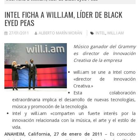
INTEL FICHA A WILL.I.AM, LÍDER DE BLACK
EYED PEAS
27/01/2011
ALBERTO MARÍN MORÁN
INTEL
,
WILL.I.AM
Músico ganador del Grammy
es director de Innovación
Creativa de la empresa
will.i.am se une a Intel como
«director de Innovación
Creativa.»
Esta colaboración
extraordinaria implica el desarrollo de nuevas tecnologías,
música y promoción de la tecnología.
Intel y will.i.am «comparten un fuerte interés por la
innovación relacionada con la música, el arte y el estilo de
vida.
ANAHEIM, California, 27 de enero de 2011
– Es conocido