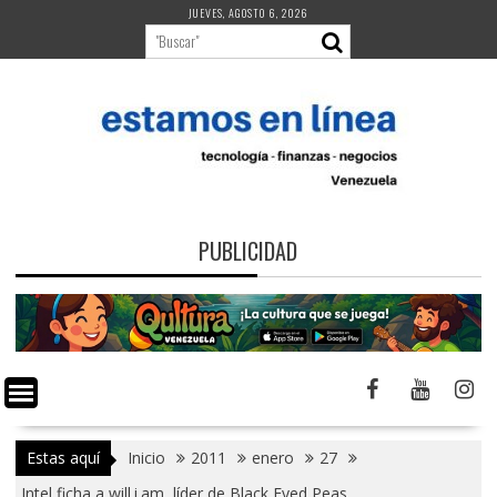
Saltar
JUEVES, AGOSTO 6, 2026
al
contenido
PUBLICIDAD
Estas aquí
Inicio
2011
enero
27
Intel ficha a will.i.am, líder de Black Eyed Peas