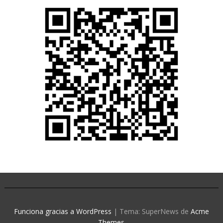
Funciona gracias a WordPress
|
Tema: SuperNews de
Acme
Themes