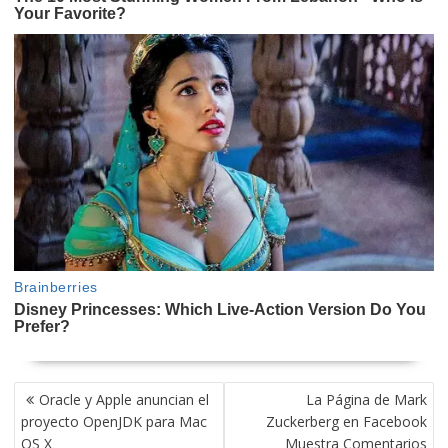
NAVEGACIÓN
Oracle y Apple anuncian el
La Página de Mark
DE
proyecto OpenJDK para Mac
Zuckerberg en Facebook
ENTRADAS
OS X
Muestra Comentarios