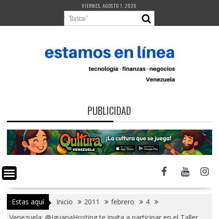
Saltar
VIERNES, AGOSTO 7, 2026
al
contenido
PUBLICIDAD
Estas aquí
Inicio
2011
febrero
4
Venezuela: @IguanaHosting te invita a participar en el Taller