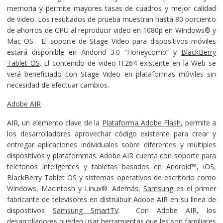
memoria y permite mayores tasas de cuadros y mejor calidad
de video. Los resultados de prueba muestran hasta 80 porciento
de ahorros de CPU al reproducir video en 1080p en Windows® y
Mac OS. El soporte de Stage Video para dispositivos móviles
estará disponible en Andorid 3.0 “Honeycomb” y
BlackBerry
Tablet OS
. El contenido de video H.264 existente en la Web se
verá beneficiado con Stage Video en plataformas móviles sin
necesidad de efectuar cambios.
Adobe AIR
AIR, un elemento clave de la
Plataforma Adobe Flash
, permite a
los desarrolladores aprovechar código existente para crear y
entregar aplicaciones individuales sobre diferentes y múltiples
dispositivos y platafornmas. Adobe AIR cuenta con soporte para
teléfonos inteligentes y tabletas basados en Android™, iOS,
BlackBerry Tablet OS y sistemas operativos de escritorio como
Windows, Macintosh y Linux®. Además,
Samsung
es el primer
fabricante de televisores en distruibuir Adobe AIR en su línea de
dispositivos
Samsung SmartTV
. Con Adobe AIR, los
desarrolladores pueden usar herramientas que les son familiares