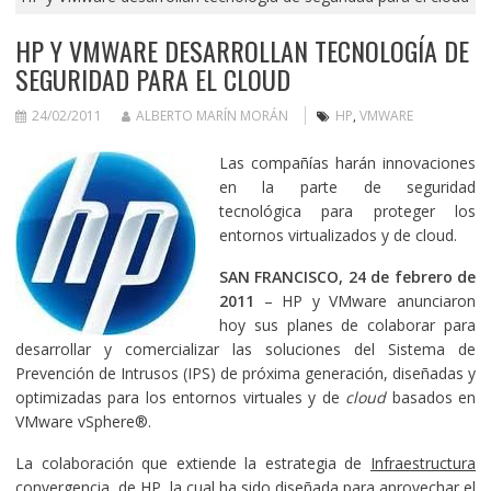
HP Y VMWARE DESARROLLAN TECNOLOGÍA DE
SEGURIDAD PARA EL CLOUD
24/02/2011
ALBERTO MARÍN MORÁN
HP
,
VMWARE
Las compañías harán innovaciones
en la parte de seguridad
tecnológica para proteger los
entornos virtualizados y de cloud.
SAN FRANCISCO, 24 de febrero de
2011
– HP y VMware anunciaron
hoy sus planes de colaborar para
desarrollar y comercializar las soluciones del Sistema de
Prevención de Intrusos (IPS) de próxima generación, diseñadas y
optimizadas para los entornos virtuales y de
cloud
basados en
VMware vSphere®.
La colaboración que extiende la estrategia de
Infraestructura
convergencia
de HP, la cual ha sido diseñada para aprovechar el