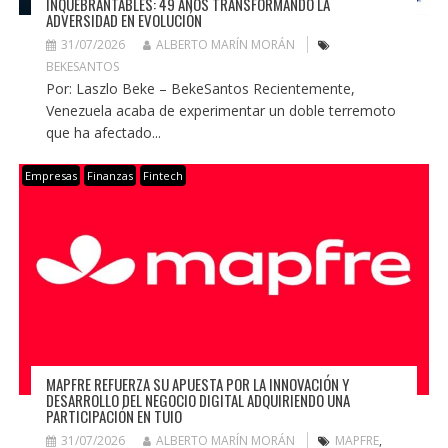
INQUEBRANTABLES: 49 AÑOS TRANSFORMANDO LA
ADVERSIDAD EN EVOLUCIÓN
31/07/2026
ALBERTO MARÍN MORÁN
BEKESANTOS
Por: Laszlo Beke – BekeSantos Recientemente,
Venezuela acaba de experimentar un doble terremoto
que ha afectado...
Empresas
Finanzas
Fintech
MAPFRE REFUERZA SU APUESTA POR LA INNOVACIÓN Y
DESARROLLO DEL NEGOCIO DIGITAL ADQUIRIENDO UNA
PARTICIPACIÓN EN TUIO
31/07/2026
ALBERTO MARÍN MORÁN
MAPFRE
,