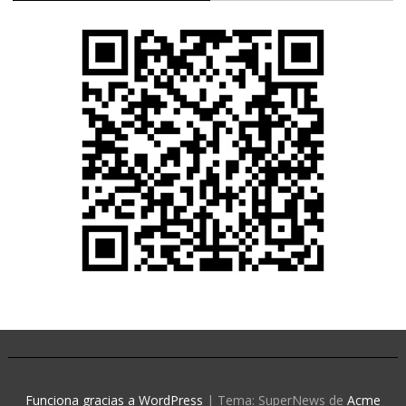
Funciona gracias a WordPress
|
Tema: SuperNews de
Acme