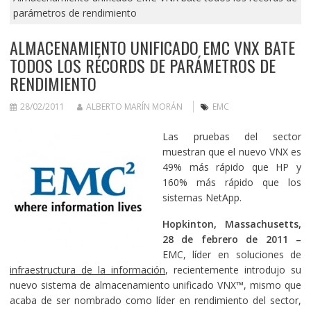
parámetros de rendimiento
ALMACENAMIENTO UNIFICADO EMC VNX BATE
TODOS LOS RÉCORDS DE PARÁMETROS DE
RENDIMIENTO
28/02/2011
ALBERTO MARÍN MORÁN
EMC
Las pruebas del sector
muestran que el nuevo VNX es
49% más rápido que HP y
160% más rápido que los
sistemas NetApp.
Hopkinton, Massachusetts,
28 de febrero de 2011 –
EMC, líder en soluciones de
infraestructura de la información
, recientemente introdujo su
nuevo sistema de almacenamiento unificado VNX™, mismo que
acaba de ser nombrado como líder en rendimiento del sector,