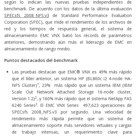
según lo indican las nuevas pruebas independientes de
benchmark. De acuerdo con los datos de la última evaluación
SPECsfs 2008_NFS.v3
de Standard Performance Evaluation
Corporation (SPEC), que mide el rendimiento de los archivos de
red y los tiempos de respuesta general, el sistema de
almacenamiento EMC VNX batió los récords de parámetros
anteriores, demostrando aún más el liderazgo de EMC en
almacenamiento de rango medio.
Puntos destacados del benchmark
Las pruebas destacan que EMC® VNX es 49% más rápido
que el líder anterior, un sistema HP (BL860c i2 4-node HA-
1
NFS Cluster)
, 23% más rápido que un sistema IBM (IBM
Scale Out Network Attached Storage 16-node cluster,
2
Version 1.2)
, y 160% más rápido que el sistema NetApp FAS
3
6240 Series
. El EMC VNX Series 497,623 operaciones de
SPECsfs 2008_NFS.v3 por segundo. Una velocidad de
rendimiento más rápida permite que un sistema de
almacenamiento soporte más servidores virtuales y cargas
de trabajo intensas, un requerimiento clave para